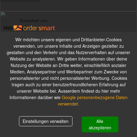
Entwickelt von:
Holzofenpizza
Wir möchten unsere eigenen und Drittanbieter-Cookies
verwenden, um unsere Inhalte und Anzeigen gezielter zu
Impressum
ca. 33cm
gestalten und den Verkehr und das Nutzerverhalten auf unserer
Website zu analysieren. Wir geben Informationen über deine
Da Antonio München
Nutzung der Website an Dritte weiter, einschließlich sozialer
Basler Str. 66a
Pinsa aus dem Holzofen
Medien, Analysepartner und Werbepartner zum Zwecke von
D-81476 München
personalisierter und nicht personalisierter Werbung. Cookies
Inhaber:
Antonio Sorce
tragen auch zu einer benutzerfreundlicheren Erfahrung auf
unserer Website bei. Ausserdem findest du hier mehr
Alle Gerichte werden mit Tomaten und Käse zubereitet.
Informationen darüber wie
Google personenbezogene Daten
verwendet.
Pinsa Speciale
Einstellungen verwalten
Alle
Warenkorb
0,00 €
akzeptieren